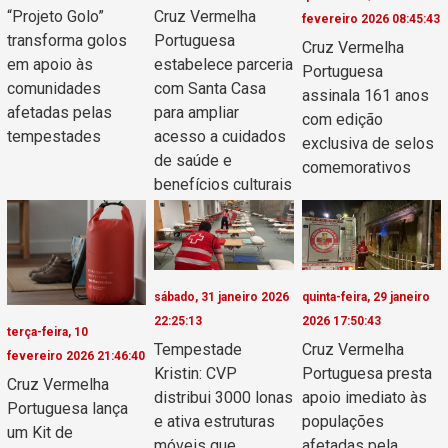
“Projeto Golo”
Cruz Vermelha
fevereiro 2026 08:45:43
transforma golos
Portuguesa
Cruz Vermelha
em apoio às
estabelece parceria
Portuguesa
comunidades
com Santa Casa
assinala 161 anos
afetadas pelas
para ampliar
com edição
tempestades
acesso a cuidados
exclusiva de selos
de saúde e
comemorativos
benefícios culturais
sábado, 31 janeiro 2026
quinta-feira, 29 janeiro
22:25:13
2026 17:50:43
terça-feira, 10
Tempestade
Cruz Vermelha
fevereiro 2026 21:46:40
Kristin: CVP
Portuguesa presta
Cruz Vermelha
distribui 3000 lonas
apoio imediato às
Portuguesa lança
e ativa estruturas
populações
um Kit de
móveis que
afetadas pela