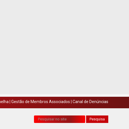
melha
|
Gestão de Membros Associados
|
Canal de Denúncias
Pesquisa...
Pesquisa