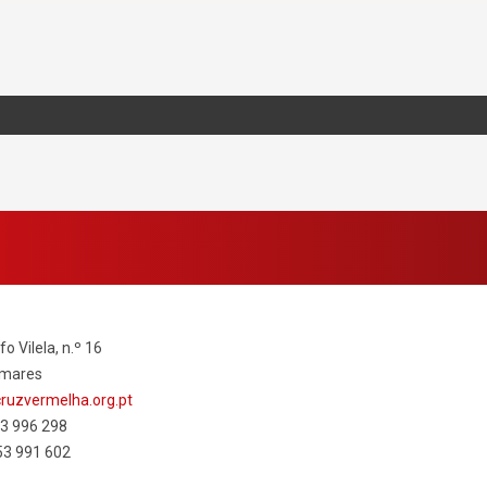
fo Vilela, n.º 16
Amares
uzvermelha.org.pt
53 996 298
53 991 602