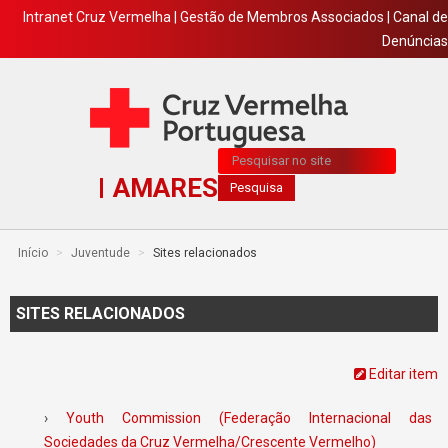
Intranet Cruz Vermelha
|
Gestão de Membros Associados
|
Canal de
Denúncias
Pesquisa...
AMARES
Pesquisa
Início
>
Juventude
>
Sites relacionados
SITES RELACIONADOS
Editar item
›
Youth Commission (Federação Internacional das
Sociedades da Cruz Vermelha/Crescente Vermelho)