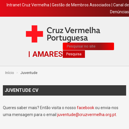
Intranet Cruz Vermelha
|
Gestão de Membros Associados
|
Canal de
Denúncias
Pesquisa...
AMARES
Pesquisa
Início
>
Juventude
JUVENTUDE CV
Queres saber mais? Então visita o nosso
facebook
ou envia-nos
uma mensagem para o email
juventude@cruzvermelha.org.pt
.