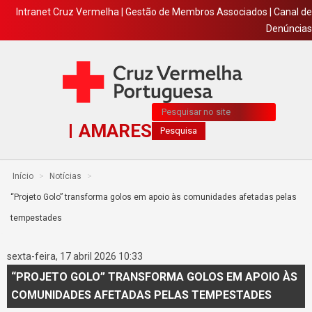
Intranet Cruz Vermelha
|
Gestão de Membros Associados
|
Canal de
Denúncias
Pesquisa...
AMARES
Pesquisa
Início
>
Notícias
>
“Projeto Golo” transforma golos em apoio às comunidades afetadas pelas
tempestades
sexta-feira, 17 abril 2026 10:33
“PROJETO GOLO” TRANSFORMA GOLOS EM APOIO ÀS
COMUNIDADES AFETADAS PELAS TEMPESTADES