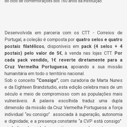
do ciclo de comemorações dos 160 anos da Instituição.
Desenvolvida em parceria com os
CTT - Correios de
Portugal
, a coleção é composta por
quatro selos e quatro
postais filatélicos
, disponíveis em
pack (4 selos + 4
postais) pelo valor de 5€
, à venda nas lojas CTT.
Por
cada pack vendido, 1€ reverte diretamente para a
Cruz Vermelha Portuguesa
, apoiando a sua missão
humanitária em todo o território nacional.
S
ob o conceito
“Consigo”
, com curadoria de Marta Nunes
e da Eighteen Brandstudio, esta edição celebra mais de um
século e meio de compromisso com as populações mais
vulneráveis. A palavra escolhida traduz uma dupla
dimensão da missão da Cruz Vermelha Portuguesa: a força
individual “eu consigo” associada à superação, autonomia
e dignidade; e a presença constante “a CVP está consigo”